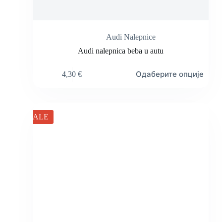
Audi Nalepnice
Audi nalepnica beba u autu
Овај
Одаберите опције
4,30
€
производ
има
више
варијанти.
Опције
SALE
могу
бити
изабране
на
страници
производа.