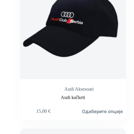
Audi Aksesoari
Audi kačketi
Овај
Одаберите опције
15,00
€
производ
има
више
варијанти.
Опције