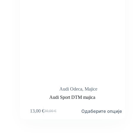
Audi Odeca
,
Majice
Audi Sport DTM majica
Овај
Одаберите опције
13,00
€
30,00
€
производ
Оригинална
Тренутна
има
цена
цена
више
је
је:
варијанти.
била:
13,00 €.