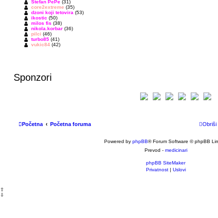
Stefan PePe
(31)
core2extreme
(35)
dzoni koji tetovira
(53)
ikostic
(50)
milos fis
(38)
nikola.korbar
(36)
pilci
(46)
turbo85
(41)
vukic84
(42)
Sponzori
Početna
Početna foruma
Obriši
Powered by
phpBB
® Forum Software © phpBB Lim
Prevod -
medicinari
phpBB SiteMaker
Privatnost
|
Uslovi
⇧
⇩