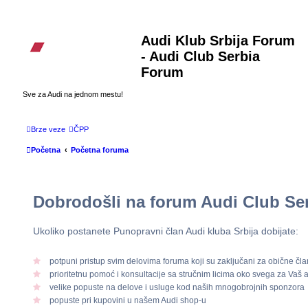
Audi Klub Srbija Forum
- Audi Club Serbia
Forum
Sve za Audi na jednom mestu!
Brze veze
ČPP
Početna
Početna foruma
Dobrodošli na forum
Audi Club Se
Ukoliko postanete Punopravni član Audi kluba Srbija dobijate:
potpuni pristup svim delovima foruma koji su zaključani za obične čl
prioritetnu pomoć i konsultacije sa stručnim licima oko svega za Vaš 
velike popuste na delove i usluge kod naših mnogobrojnih sponzora
popuste pri kupovini u našem Audi shop-u