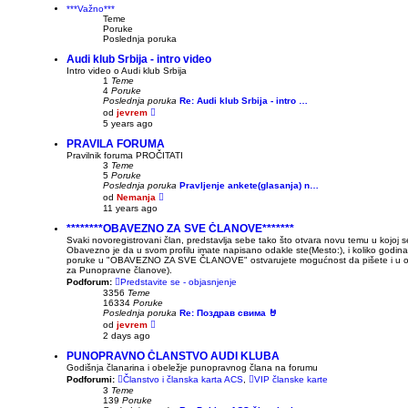
***Važno***
Teme
Poruke
Poslednja poruka
Audi klub Srbija - intro video
Intro video o Audi klub Srbija
1
Teme
4
Poruke
Poslednja poruka
Re: Audi klub Srbija - intro …
P
od
jevrem
r
5 years ago
e
g
PRAVILA FORUMA
l
Pravilnik foruma PROČITATI
e
3
Teme
d
5
Poruke
p
Poslednja poruka
Pravljenje ankete(glasanja) n…
o
P
od
Nemanja
s
r
11 years ago
l
e
e
g
********OBAVEZNO ZA SVE ČLANOVE*******
d
l
Svaki novoregistrovani član, predstavlja sebe tako što otvara novu temu u kojoj se 
n
e
Obavezno je da u svom profilu imate napisano odakle ste(Mesto:), i koliko godin
j
d
poruke u "OBAVEZNO ZA SVE ČLANOVE" ostvarujete mogućnost da pišete i u ost
e
p
za Punopravne članove).
p
o
o
Podforum:
Predstavite se - objasnjenje
s
r
3356
Teme
l
u
16334
Poruke
e
k
Poslednja poruka
Re: Поздрав свима 🤘
d
e
P
od
jevrem
n
r
j
2 days ago
e
e
g
PUNOPRAVNO ČLANSTVO AUDI KLUBA
p
l
o
Godišnja članarina i obeležje punopravnog člana na forumu
e
r
Podforumi:
Članstvo i članska karta ACS
,
VIP članske karte
d
u
3
Teme
p
k
139
Poruke
o
e