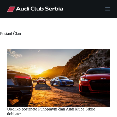
S
k
i
p
t
o
c
Postani Član
o
n
t
e
n
t
Ukoliko postanete Punopravni član Audi kluba Srbije
dobijate: