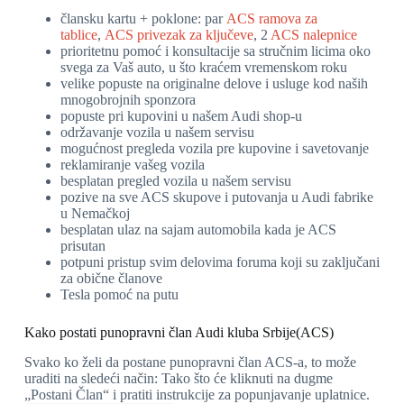
člansku kartu + poklone: p
ar
ACS ramova za
tablice
,
ACS privezak za ključeve
, 2
ACS nalepnice
prioritetnu pomoć i konsultacije sa stručnim licima oko
svega za Vaš auto, u što kraćem vremenskom roku
velike popuste na originalne delove i usluge kod naših
mnogobrojnih sponzora
popuste pri kupovini u našem Audi shop-u
održavanje vozila u našem servisu
mogućnost pregleda vozila pre kupovine i savetovanje
reklamiranje vašeg vozila
besplatan pregled vozila u našem servisu
pozive na sve ACS skupove i putovanja u Audi fabrike
u Nemačkoj
besplatan ulaz na sajam automobila kada je ACS
prisutan
potpuni pristup svim delovima foruma koji su zaključani
za obične članove
Tesla pomoć na putu
Kako postati punopravni član Audi kluba Srbije(ACS)
Svako ko želi da postane punopravni član ACS-a, to može
uraditi na sledeći način:
Tako što će kliknuti na dugme
„Postani Član“ i pratiti instrukcije za popunjavanje uplatnice.