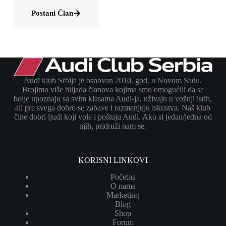
Postani Član
Audi klub Srbija je osnovan 2010. god. u Novom Sadu.
Brojimo više hiljada članova kojima smo omogućili da se
bolje upoznaju sa svim klasama Audi-ja, uživaju u vožnji istih,
ali pre svega dobro se zabave i razmenjuju iskustva. Naš klub
čine dobri ljudi koji vole i poštuju Audi. Ako si jedan/jedna od
njih, pridruži nam se.
KORISNI LINKOVI
Početna
O nama
Marketing
Blog
Shop
Forum