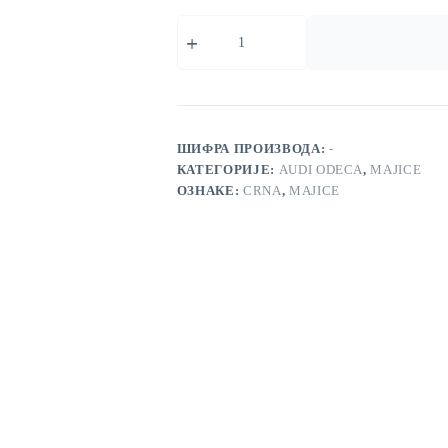
Audi
Majica
Crna
количина
ШИФРА ПРОИЗВОДА:
-
КАТЕГОРИЈЕ:
AUDI ODECA
,
MAJICE
ОЗНАКЕ:
CRNA
,
MAJICE