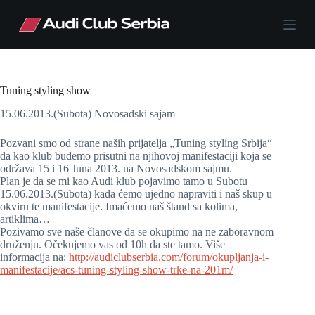
S
k
i
p
t
o
c
Tuning styling show
o
15.06.2013.(Subota) Novosadski sajam
n
t
e
Pozvani smo od strane naših prijatelja „Tuning styling Srbija“
n
da kao klub budemo prisutni na njihovoj manifestaciji koja se
t
održava 15 i 16 Juna 2013. na Novosadskom sajmu.
Plan je da se mi kao Audi klub pojavimo tamo u Subotu
15.06.2013.(Subota) kada ćemo ujedno napraviti i naš skup u
okviru te manifestacije. Imaćemo naš štand sa kolima,
artiklima…
Pozivamo sve naše članove da se okupimo na ne zaboravnom
druženju. Očekujemo vas od 10h da ste tamo. Više
informacija na:
http://audiclubserbia.com/forum/okupljanja-i-
manifestacije/acs-tuning-styling-show-trke-na-201m/