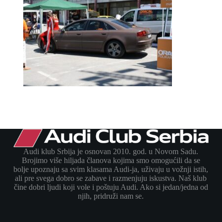
Audi klub Srbija je osnovan 2010. god. u Novom Sadu.
Brojimo više hiljada članova kojima smo omogućili da se
bolje upoznaju sa svim klasama Audi-ja, uživaju u vožnji istih,
ali pre svega dobro se zabave i razmenjuju iskustva. Naš klub
čine dobri ljudi koji vole i poštuju Audi. Ako si jedan/jedna od
njih, pridruži nam se.