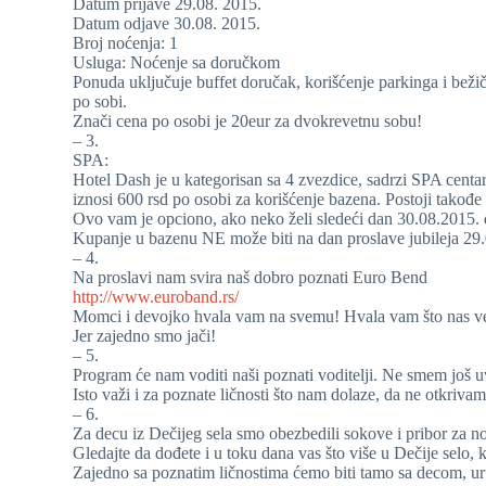
Datum prijave 29.08. 2015.
Datum odjave 30.08. 2015.
Broj noćenja: 1
Usluga: Noćenje sa doručkom
Ponuda uključuje buffet doručak, korišćenje parkinga i bežič
po sobi.
Znači cena po osobi je 20eur za dvokrevetnu sobu!
– 3.
SPA:
Hotel Dash je u kategorisan sa 4 zvezdice, sadrzi SPA cent
iznosi 600 rsd po osobi za korišćenje bazena. Postoji takođe
Ovo vam je opciono, ako neko želi sledeći dan 30.08.2015. d
Kupanje u bazenu NE može biti na dan proslave jubileja 29.
– 4.
Na proslavi nam svira naš dobro poznati Euro Bend
http://www.euroband.rs/
Momci i devojko hvala vam na svemu! Hvala vam što nas verno
Jer zajedno smo jači!
– 5.
Program će nam voditi naši poznati voditelji. Ne smem još uv
Isto važi i za poznate ličnosti što nam dolaze, da ne otkrivam
– 6.
Za decu iz Dečijeg sela smo obezbedili sokove i pribor za n
Gledajte da dođete i u toku dana vas što više u Dečije selo,
Zajedno sa poznatim ličnostima ćemo biti tamo sa decom, uruč