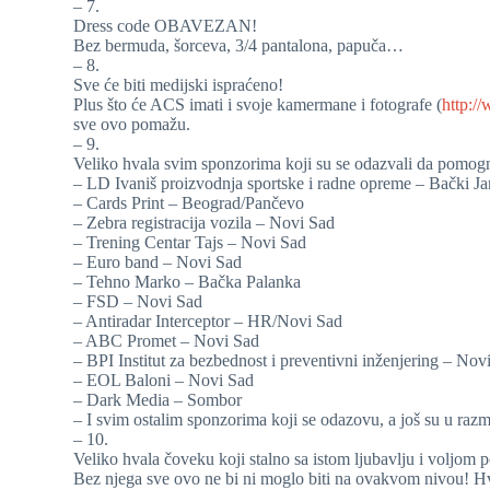
– 7.
Dress code OBAVEZAN!
Bez bermuda, šorceva, 3/4 pantalona, papuča…
– 8.
Sve će biti medijski ispraćeno!
Plus što će ACS imati i svoje kamermane i fotografe (
http:/
sve ovo pomažu.
– 9.
Veliko hvala svim sponzorima koji su se odazvali da pomog
– LD Ivaniš proizvodnja sportske i radne opreme – Bački Ja
– Cards Print – Beograd/Pančevo
– Zebra registracija vozila – Novi Sad
– Trening Centar Tajs – Novi Sad
– Euro band – Novi Sad
– Tehno Marko – Bačka Palanka
– FSD – Novi Sad
– Antiradar Interceptor – HR/Novi Sad
– ABC Promet – Novi Sad
– BPI Institut za bezbednost i preventivni inženjering – Nov
– EOL Baloni – Novi Sad
– Dark Media – Sombor
– I svim ostalim sponzorima koji se odazovu, a još su u r
– 10.
Veliko hvala čoveku koji stalno sa istom ljubavlju i voljo
Bez njega sve ovo ne bi ni moglo biti na ovakvom nivou! Hv