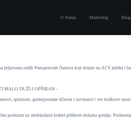
O Nama
Marketing
Blog
 sa prijavama naših Punopravnih članova koji dolaze na ACS jubilej i h
TI MALO DUŽI I OPŠIRAN –
e, sponzore, goste(poznate ličnosti i novinare) i sve troškove snosi 
io posluzen uz molekularni koktel prilikom dolaska gostiju. Posluzenj