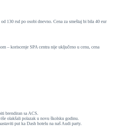
u od 130 rsd po osobi dnevno. Cena za smeštaj bi bila 40 eur
mom – koriscenje SPA centra nije uključeno u cenu, cena
biti brendiran sa ACS.
 više olakšali polazak u novu školsku godinu.
astaviti put ka Dash hotelu na naš Audi party.