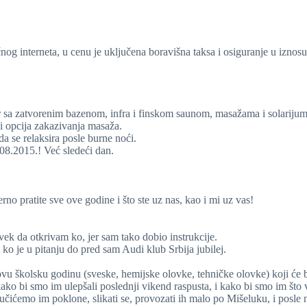
nog interneta, u cenu je uključena boravišna taksa i osiguranje u iznos
ar sa zatvorenim bazenom, infra i finskom saunom, masažama i solariju
 i opcija zakazivanja masaža.
a se relaksira posle burne noći.
08.2015.! Već sledeći dan.
 pratite sve ove godine i što ste uz nas, kao i mi uz vas!
ek da otkrivam ko, jer sam tako dobio instrukcije.
 ko je u pitanju do pred sam Audi klub Srbija jubilej.
ovu školsku godinu (sveske, hemijske olovke, tehničke olovke) koji će 
 kako bi smo im ulepšali poslednji vikend raspusta, i kako bi smo im što
ićemo im poklone, slikati se, provozati ih malo po Mišeluku, i posle n