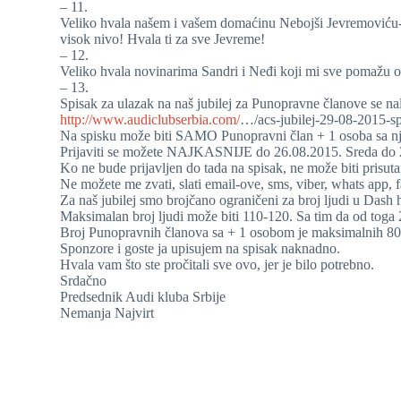
– 11.
Veliko hvala našem i vašem domaćinu Nebojši Jevremoviću-J
visok nivo! Hvala ti za sve Jevreme!
– 12.
Veliko hvala novinarima Sandri i Neđi koji mi sve pomažu 
– 13.
Spisak za ulazak na naš jubilej za Punopravne članove se n
http://www.audiclubserbia.com/
…/acs-jubilej-29-08-2015-
Na spisku može biti SAMO Punopravni član + 1 osoba sa n
Prijaviti se možete NAJKASNIJE do 26.08.2015. Sreda do 
Ko ne bude prijavljen do tada na spisak, ne može biti prisuta
Ne možete me zvati, slati email-ove, sms, viber, whats app
Za naš jubilej smo brojčano ograničeni za broj ljudi u Dash h
Maksimalan broj ljudi može biti 110-120. Sa tim da od toga 20
Broj Punopravnih članova sa + 1 osobom je maksimalnih 80 
Sponzore i goste ja upisujem na spisak naknadno.
Hvala vam što ste pročitali sve ovo, jer je bilo potrebno.
Srdačno
Predsednik Audi kluba Srbije
Nemanja Najvirt