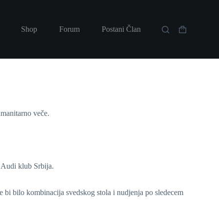
Shop
Forum
Postani Član
umanitarno veče.
Audi klub Srbija.
e bi bilo kombinacija svedskog stola i nudjenja po sledecem