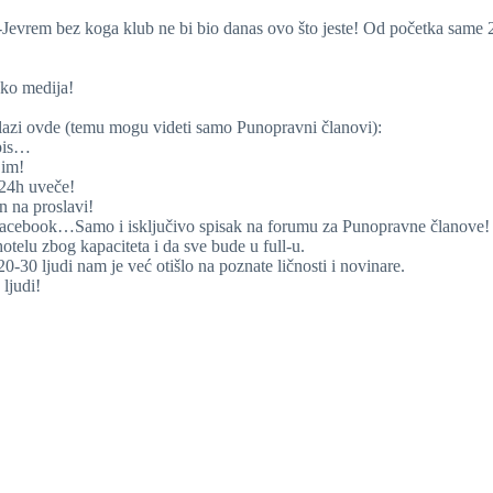
evrem bez koga klub ne bi bio danas ovo što jeste! Od početka same 
oko medija!
alazi ovde (temu mogu videti samo Punopravni članovi):
spis…
jim!
24h uveče!
n na proslavi!
, facebook…Samo i isključivo spisak na forumu za Punopravne članove!
otelu zbog kapaciteta i da sve bude u full-u.
-30 ljudi nam je već otišlo na poznate ličnosti i novinare.
ljudi!