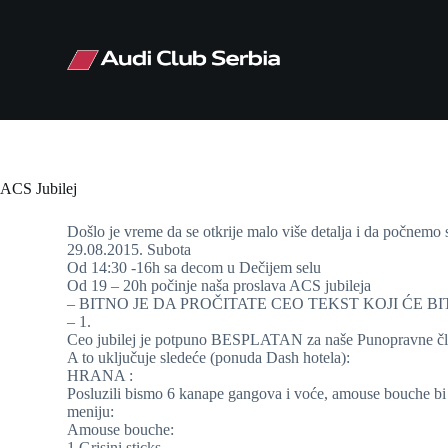
S
k
i
p
t
o
c
o
n
t
ACS Jubilej
e
n
Došlo je vreme da se otkrije malo više detalja i da počnemo
t
29.08.2015. Subota
Od 14:30 -16h sa decom u Dečijem selu
Od 19 – 20h počinje naša proslava ACS jubileja
– BITNO JE DA PROČITATE CEO TEKST KOJI ĆE BI
– 1.
Ceo jubilej je potpuno BESPLATAN za naše Punopravne članov
A to uključuje sledeće (ponuda Dash hotela):
HRANA :
Posluzili bismo 6 kanape gangova i voće, amouse bouche bi b
meniju:
Amouse bouche:
1.Grisini sticks