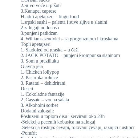
2.Suvo voće u pršuti
3.Kanapei caprese
Hladni apetajzeri – fingerfood
1.srpski sushi – palenta i suve sljive u slanini
2.zalogaji od lososa
3.punjeni patlidzan
4. Williams sendvici – sa gorgonzolom i kruskama
Topli apetajzeri
1. Sladoled od graska – u čaši
2. JACK POTATO – punjeni krompur sa slaninom
3. Som u praziiluku
Glavna jela
1. Chicken lollypop
2. Pastrmka rolnice
3. Ratatui – dehidrirani
Desert
1. Cokoladne fantazije
2. Cassate – vocna salata
3. Alkoholni sorbet
Dodatni zalogaji:
Posluzeni u toplom disu i servirani oko 23h
-Selekcija pecenih kobasica na zalogaj
-Selekcija rostilja: cevapi, rolovani cevapi, raznjici i ustipci
-Pomfrit