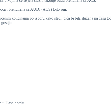
ića u kojima će se jela sluziti takodje budu brendirana sa ACS.
d voća , brendirana sa AUDI (ACS) logo-om.
icenim kolicinama po izboru kako sledi, pića bi bila služena na čašu to
 gostiju
ke u Dash hotelu