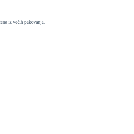
čena iz većih pakovanja.