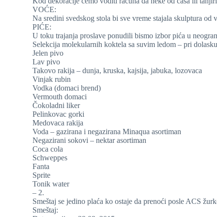
Kod dekoracije ćemo voditi racuna da neke od čaša ili tanjir
VOĆE:
Na sredini svedskog stola bi sve vreme stajala skulptura o
PIĆE:
U toku trajanja proslave ponudili bismo izbor pića u neogran
Selekcija molekularnih koktela sa suvim ledom – pri dolasku
Jelen pivo
Lav pivo
Takovo rakija – dunja, kruska, kajsija, jabuka, lozovaca
Vinjak rubin
Vodka (domaci brend)
Vermouth domaci
Čokoladni liker
Pelinkovac gorki
Medovaca rakija
Voda – gazirana i negazirana Minaqua asortiman
Negazirani sokovi – nektar asortiman
Coca cola
Schweppes
Fanta
Sprite
Tonik water
– 2.
Smeštaj se jedino plaća ko ostaje da prenoći posle ACS žur
Smeštaj: