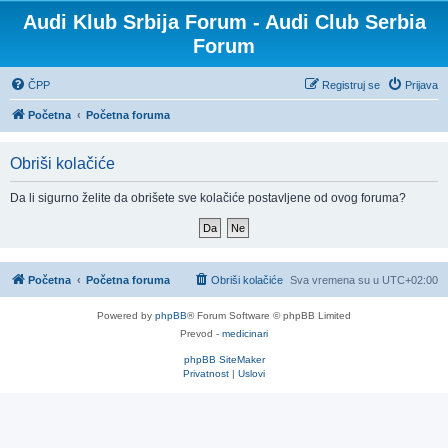
Audi Klub Srbija Forum - Audi Club Serbia
Forum
ČPP
Registruj se
Prijava
Početna
Početna foruma
Obriši kolačiće
Da li sigurno želite da obrišete sve kolačiće postavljene od ovog foruma?
Početna
Početna foruma
Obriši kolačiće
Sva vremena su u
UTC+02:00
Powered by
phpBB
® Forum Software © phpBB Limited
Prevod -
medicinari
phpBB SiteMaker
Privatnost
|
Uslovi