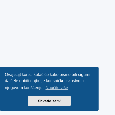
Ovaj sajt koristi kolačiće kako bismo bili sigurni
da ćete dobiti najbolje korisničko iskustvo u
njegovom korišćenju.
Naučite više
Shvatio sam!