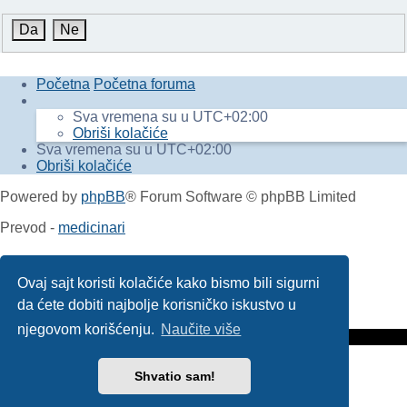
Početna
Početna foruma
Sva vremena su u
UTC+02:00
Obriši kolačiće
Sva vremena su u
UTC+02:00
Obriši kolačiće
Powered by
phpBB
® Forum Software © phpBB Limited
Prevod -
medicinari
phpBB SiteMaker
Ovaj sajt koristi kolačiće kako bismo bili sigurni
da ćete dobiti najbolje korisničko iskustvo u
Privatnost
|
Uslovi
njegovom korišćenju.
Naučite više
Shvatio sam!