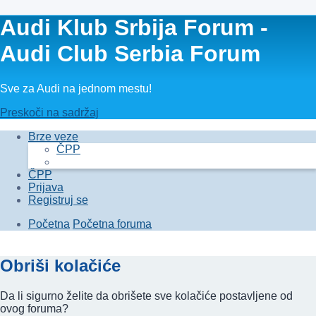
Audi Klub Srbija Forum -
Audi Club Serbia Forum
Sve za Audi na jednom mestu!
Preskoči na sadržaj
Brze veze
ČPP
ČPP
Prijava
Registruj se
Početna
Početna foruma
Obriši kolačiće
Da li sigurno želite da obrišete sve kolačiće postavljene od
ovog foruma?