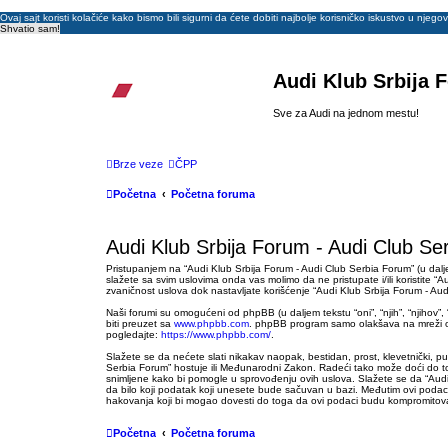
Ovaj sajt koristi kolačiće kako bismo bili sigurni da ćete dobiti najbolje korisničko iskustvo u njeg
Shvatio sam!
Audi Klub Srbija 
Sve za Audi na jednom mestu!
Brze veze
ČPP
Početna
Početna foruma
Audi Klub Srbija Forum - Audi Club Ser
Pristupanjem na “Audi Klub Srbija Forum - Audi Club Serbia Forum” (u dalje
slažete sa svim uslovima onda vas molimo da ne pristupate i/ili koristite 
zvaničnost uslova dok nastavljate korišćenje “Audi Klub Srbija Forum - Aud
Naši forumi su omogućeni od phpBB (u daljem tekstu “oni”, “njih”, “njihov
biti preuzet sa
www.phpbb.com
. phpBB program samo olakšava na mreži os
pogledajte:
https://www.phpbb.com/
.
Slažete se da nećete slati nikakav naopak, bestidan, prost, klevetnički, p
Serbia Forum” hostuje ili Međunarodni Zakon. Radeći tako može doći do t
snimljene kako bi pomogle u sprovođenju ovih uslova. Slažete se da “Audi K
da bilo koji podatak koji unesete bude sačuvan u bazi. Međutim ovi podaci 
hakovanja koji bi mogao dovesti do toga da ovi podaci budu kompromitov
Početna
Početna foruma