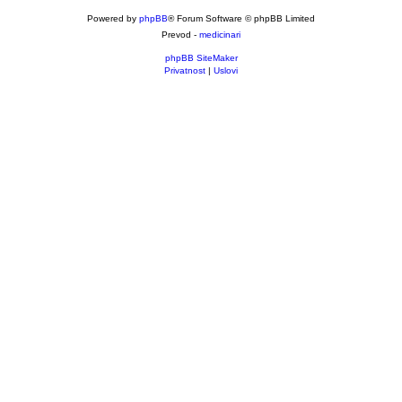
Powered by
phpBB
® Forum Software © phpBB Limited
Prevod -
medicinari
phpBB SiteMaker
Privatnost
|
Uslovi