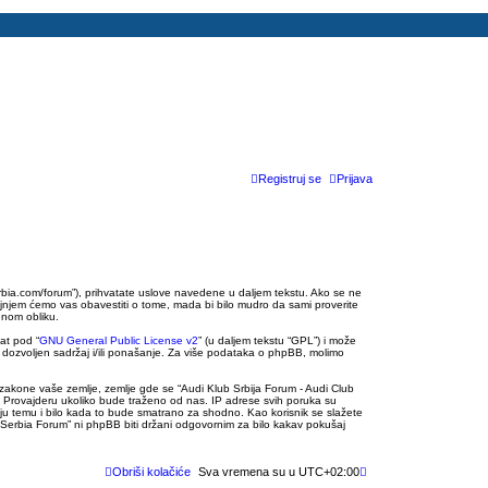
Registruj se
Prijava
serbia.com/forum”), prihvatate uslove navedene u daljem tekstu. Ako se ne
rajnjem ćemo vas obavestiti o tome, mada bi bilo mudro da sami proverite
enom obliku.
at pod “
GNU General Public License v2
” (u daljem tekstu “GPL”) i može
ozvoljen sadržaj i/ili ponašanje. Za više podataka o phpBB, molimo
ve zakone vaše zemlje, zemlje gde se “Audi Klub Srbija Forum - Audi Club
 Provajderu ukoliko bude traženo od nas. IP adrese svih poruka su
koju temu i bilo kada to bude smatrano za shodno. Kao korisnik se slažete
b Serbia Forum” ni phpBB biti držani odgovornim za bilo kakav pokušaj
Obriši kolačiće
Sva vremena su u
UTC+02:00