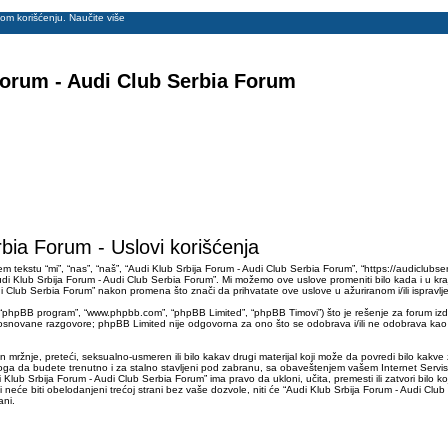
ovom korišćenju.
Naučite više
Forum - Audi Club Serbia Forum
bia Forum - Uslovi korišćenja
m tekstu “mi”, “nas”, “naš”, “Audi Klub Srbija Forum - Audi Club Serbia Forum”, “https://audiclub
“Audi Klub Srbija Forum - Audi Club Serbia Forum”. Mi možemo ove uslove promeniti bilo kada i u k
i Club Serbia Forum” nakon promena što znači da prihvatate ove uslove u ažuriranom i/ili ispravlj
”, “phpBB program”, “www.phpbb.com”, “phpBB Limited”, “phpBB Timovi”) što je rešenje za forum izd
novane razgovore; phpBB Limited nije odgovorna za ono što se odobrava i/ili ne odobrava kao d
un mržnje, preteći, seksualno-usmeren ili bilo kakav drugi materijal koji može da povredi bilo kak
oga da budete trenutno i za stalno stavljeni pod zabranu, sa obaveštenjem vašem Internet Servis
lub Srbija Forum - Audi Club Serbia Forum” ima pravo da ukloni, učita, premesti ili zatvori bilo 
neće biti obelodanjeni trećoj strani bez vaše dozvole, niti će “Audi Klub Srbija Forum - Audi Clu
ani.