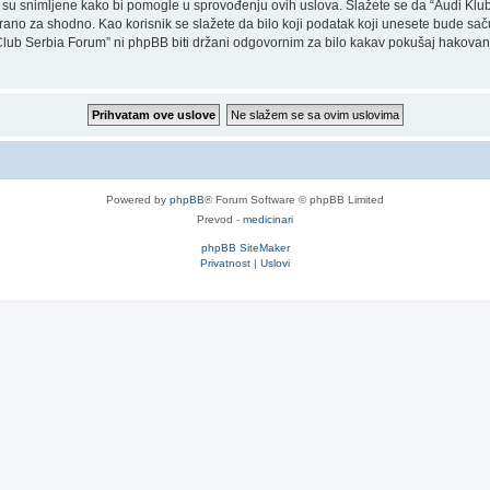
 su snimljene kako bi pomogle u sprovođenju ovih uslova. Slažete se da “Audi Klub
matrano za shodno. Kao korisnik se slažete da bilo koji podatak koji unesete bude sa
i Club Serbia Forum” ni phpBB biti držani odgovornim za bilo kakav pokušaj hakovan
Powered by
phpBB
® Forum Software © phpBB Limited
Prevod -
medicinari
phpBB SiteMaker
Privatnost
|
Uslovi