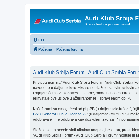
Audi Klub Srbija 
Sve za Audi na jednom mestu!
ČPP
Početna
Početna foruma
Audi Klub Srbija Forum - Audi Club Serbia Forum
Pristupanjem na “Audi Klub Srbija Forum - Audi Club Serbia Foru
navedene u daljem tekstu. Ako se ne slažete sa svim uslovima o
krajnjem ćemo vas obavestiti o tome, mada bi bilo mudro da sa
prihvatate ove uslove u ažuriranom i/ili ispravljenom obliku.
Naši forumi su omogućeni od phpBB (u daljem tekstu “oni”, “nji
GNU General Public License v2
” (u daljem tekstu “GPL”) i može
odobrava i/ili ne odobrava kao dozvoljen sadržaj i/ili ponašan
Slažete se da nećete slati nikakav naopak, bestidan, prost, kle
“Audi Klub Srbija Forum - Audi Club Serbia Forum” hostuje ili