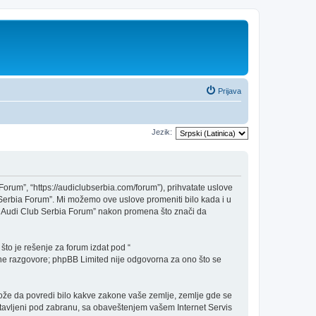
Prijava
Jezik:
Forum”, “https://audiclubserbia.com/forum”), prihvatate uslove
b Serbia Forum”. Mi možemo ove uslove promeniti bilo kada i u
 - Audi Club Serbia Forum” nakon promena što znači da
to je rešenje za forum izdat pod “
 razgovore; phpBB Limited nije odgovorna za ono što se
i može da povredi bilo kakve zakone vaše zemlje, zemlje gde se
stavljeni pod zabranu, sa obaveštenjem vašem Internet Servis