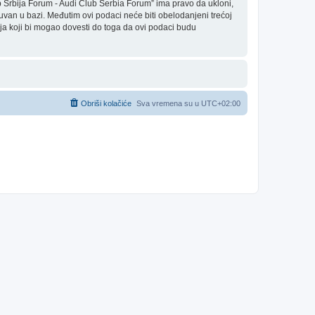
 Srbija Forum - Audi Club Serbia Forum” ima pravo da ukloni,
čuvan u bazi. Međutim ovi podaci neće biti obelodanjeni trećoj
ja koji bi mogao dovesti do toga da ovi podaci budu
Obriši kolačiće
Sva vremena su u
UTC+02:00