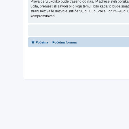
Provajderu ukoliko bude traženo od nas. IP adrese svih poruka
učita, premesti ili zatvori bilo koju temu i bilo kada to bude s
strani bez vaše dozvole, niti će “Audi Klub Srbija Forum - Aud
kompromitovani.
Početna
Početna foruma