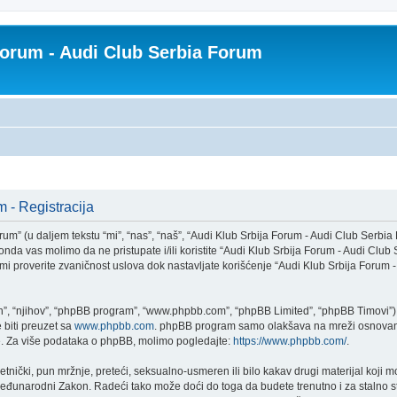
Forum - Audi Club Serbia Forum
 - Registracija
m” (u daljem tekstu “mi”, “nas”, “naš”, “Audi Klub Srbija Forum - Audi Club Serbia 
nda vas molimo da ne pristupate i/ili koristite “Audi Klub Srbija Forum - Audi Clu
mi proverite zvaničnost uslova dok nastavljate korišćenje “Audi Klub Srbija Forum
h”, “njihov”, “phpBB program”, “www.phpbb.com”, “phpBB Limited”, “phpBB Timovi”) š
 biti preuzet sa
www.phpbb.com
. phpBB program samo olakšava na mreži osnovane
je. Za više podataka o phpBB, molimo pogledajte:
https://www.phpbb.com/
.
vetnički, pun mržnje, preteći, seksualno-usmeren ili bilo kakav drugi materijal koj
 Međunarodni Zakon. Radeći tako može doći do toga da budete trenutno i za stalno 