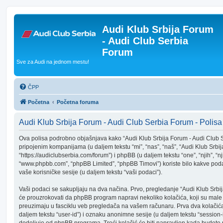
Audi Klub Srbija Forum
- Audi Club Serbia
Forum
Sve za Audi na jednom mestu!
ČPP
Početna
Početna foruma
Audi Klub Srbija Forum - Audi Club Serbia Forum - Polisa 
Ova polisa podrobno objašnjava kako “Audi Klub Srbija Forum - Audi Club
pripojenim kompanijama (u daljem tekstu “mi”, “nas”, “naš”, “Audi Klub Srbi
“https://audiclubserbia.com/forum”) i phpBB (u daljem tekstu “one”, “njih”, “
“www.phpbb.com”, “phpBB Limited”, “phpBB Timovi”) koriste bilo kakve poda
vaše korisničke sesije (u daljem tekstu “vaši podaci”).
Vaši podaci se sakupljaju na dva načina. Prvo, pregledanje “Audi Klub Srbi
će prouzrokovati da phpBB program napravi nekoliko kolačića, koji su male 
preuzimaju u fasciklu veb pregledača na vašem računaru. Prva dva kolačić
daljem tekstu “user-id”) i oznaku anonimne sesije (u daljem tekstu “session-
dodeljuje od phpBB programa. Treći kolačić će biti napravljen kada budete 