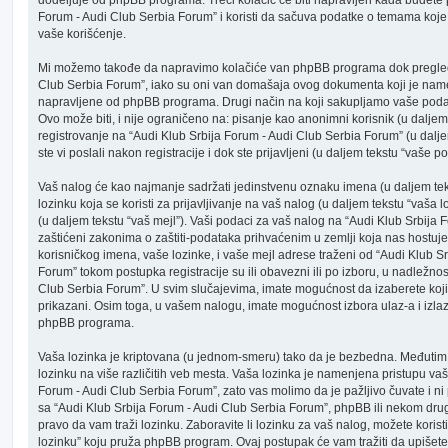
Forum - Audi Club Serbia Forum” i koristi da sačuva podatke o temama koje s
vaše korišćenje.
Mi možemo takođe da napravimo kolačiće van phpBB programa dok pregleda
Club Serbia Forum”, iako su oni van domašaja ovog dokumenta koji je name
napravljene od phpBB programa. Drugi način na koji sakupljamo vaše podat
Ovo može biti, i nije ograničeno na: pisanje kao anonimni korisnik (u dalje
registrovanje na “Audi Klub Srbija Forum - Audi Club Serbia Forum” (u dalje
ste vi poslali nakon registracije i dok ste prijavljeni (u daljem tekstu “vaše po
Vaš nalog će kao najmanje sadržati jedinstvenu oznaku imena (u daljem teks
lozinku koja se koristi za prijavljivanje na vaš nalog (u daljem tekstu “vaša l
(u daljem tekstu “vaš mejl”). Vaši podaci za vaš nalog na “Audi Klub Srbija
zaštićeni zakonima o zaštiti-podataka prihvaćenim u zemlji koja nas hostuje
korisničkog imena, vaše lozinke, i vaše mejl adrese traženi od “Audi Klub S
Forum” tokom postupka registracije su ili obavezni ili po izboru, u nadležnos
Club Serbia Forum”. U svim slučajevima, imate mogućnost da izaberete koji
prikazani. Osim toga, u vašem nalogu, imate mogućnost izbora ulaz-a i izla
phpBB programa.
Vaša lozinka je kriptovana (u jednom-smeru) tako da je bezbedna. Međutim, p
lozinku na više različitih veb mesta. Vaša lozinka je namenjena pristupu v
Forum - Audi Club Serbia Forum”, zato vas molimo da je pažljivo čuvate i ni
sa “Audi Klub Srbija Forum - Audi Club Serbia Forum”, phpBB ili nekom dr
pravo da vam traži lozinku. Zaboravite li lozinku za vaš nalog, možete kori
lozinku” koju pruža phpBB program. Ovaj postupak će vam tražiti da upišete 