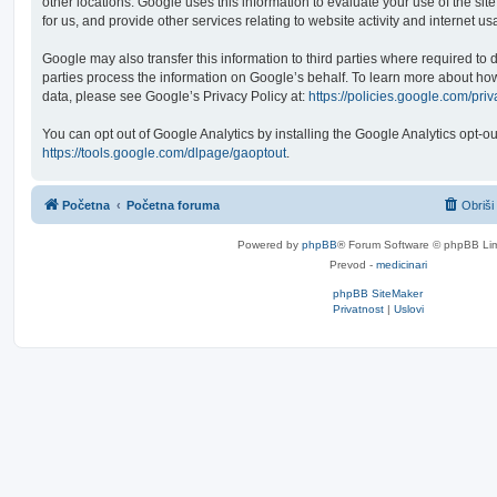
other locations. Google uses this information to evaluate your use of the site
for us, and provide other services relating to website activity and internet us
Google may also transfer this information to third parties where required to 
parties process the information on Google’s behalf. To learn more about h
data, please see Google’s Privacy Policy at:
https://policies.google.com/pri
You can opt out of Google Analytics by installing the Google Analytics opt-ou
https://tools.google.com/dlpage/gaoptout
.
Početna
Početna foruma
Obriši
Powered by
phpBB
® Forum Software © phpBB Lim
Prevod -
medicinari
phpBB SiteMaker
Privatnost
|
Uslovi