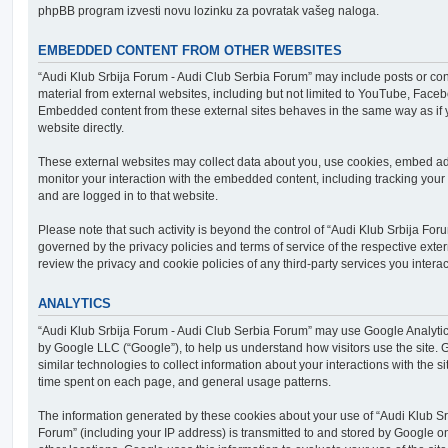
phpBB program izvesti novu lozinku za povratak vašeg naloga.
EMBEDDED CONTENT FROM OTHER WEBSITES
“Audi Klub Srbija Forum - Audi Club Serbia Forum” may include posts or co
material from external websites, including but not limited to YouTube, Facebo
Embedded content from these external sites behaves in the same way as if y
website directly.
These external websites may collect data about you, use cookies, embed addi
monitor your interaction with the embedded content, including tracking your 
and are logged in to that website.
Please note that such activity is beyond the control of “Audi Klub Srbija Fo
governed by the privacy policies and terms of service of the respective ext
review the privacy and cookie policies of any third-party services you inter
ANALYTICS
“Audi Klub Srbija Forum - Audi Club Serbia Forum” may use Google Analytic
by Google LLC (“Google”), to help us understand how visitors use the site.
similar technologies to collect information about your interactions with the si
time spent on each page, and general usage patterns.
The information generated by these cookies about your use of “Audi Klub Sr
Forum” (including your IP address) is transmitted to and stored by Google on