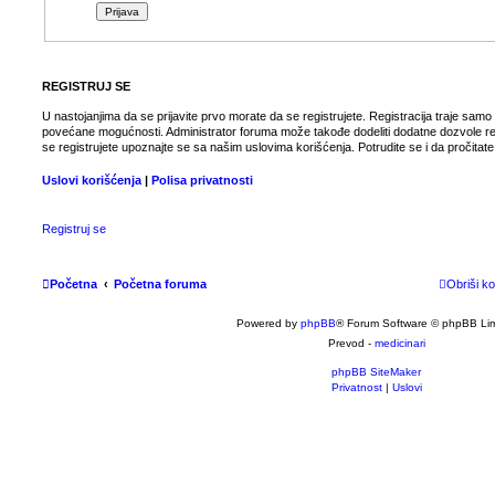
REGISTRUJ SE
U nastojanjima da se prijavite prvo morate da se registrujete. Registracija traje samo
povećane mogućnosti. Administrator foruma može takođe dodeliti dodatne dozvole re
se registrujete upoznajte se sa našim uslovima korišćenja. Potrudite se i da pročitate
Uslovi korišćenja
|
Polisa privatnosti
Registruj se
Početna
Početna foruma
Obriši ko
Powered by
phpBB
® Forum Software © phpBB Lim
Prevod -
medicinari
phpBB SiteMaker
Privatnost
|
Uslovi