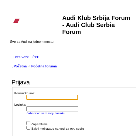
Audi Klub Srbija Forum
- Audi Club Serbia
Forum
Sve za Audi na jednom mestu!
Brze veze
ČPP
Početna
Početna foruma
Prijava
Korisničko ime:
Lozinka:
Zaboravio sam moju lozinku
Zapamti me
Sakrij moj status na vezi za ovu sesiju