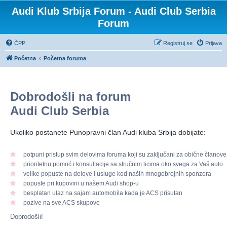
Audi Klub Srbija Forum - Audi Club Serbia
Forum
ČPP
Registruj se
Prijava
Početna
Početna foruma
Dobrodošli na forum
Audi Club Serbia
Ukoliko postanete Punopravni član Audi kluba Srbija dobijate:
potpuni pristup svim delovima foruma koji su zaključani za obične članove
prioritetnu pomoć i konsultacije sa stručnim licima oko svega za Vaš auto
velike popuste na delove i usluge kod naših mnogobrojnih sponzora
popuste pri kupovini u našem Audi shop-u
besplatan ulaz na sajam automobila kada je ACS prisutan
pozive na sve ACS skupove
Dobrodošli!