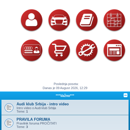
Poslednja poseta:
Danas je 09 August 2026, 12:29
***Važno***
Audi klub Srbija - intro video
Intro video o Audi klub Srbija
Teme:
1
PRAVILA FORUMA
Pravilnik foruma PROČITATI
Teme:
3