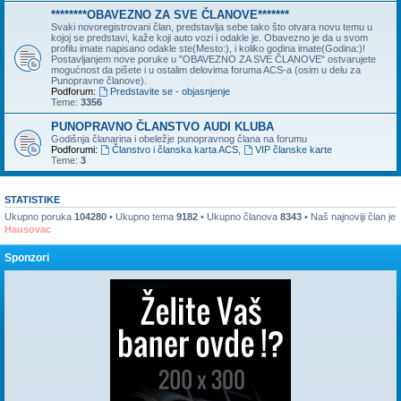
********OBAVEZNO ZA SVE ČLANOVE*******
Svaki novoregistrovani član, predstavlja sebe tako što otvara novu temu u
kojoj se predstavi, kaže koji auto vozi i odakle je. Obavezno je da u svom
profilu imate napisano odakle ste(Mesto:), i koliko godina imate(Godina:)!
Postavljanjem nove poruke u "OBAVEZNO ZA SVE ČLANOVE" ostvarujete
mogućnost da pišete i u ostalim delovima foruma ACS-a (osim u delu za
Punopravne članove).
Podforum:
Predstavite se - objasnjenje
Teme:
3356
PUNOPRAVNO ČLANSTVO AUDI KLUBA
Godišnja članarina i obeležje punopravnog člana na forumu
Podforumi:
Članstvo i članska karta ACS
,
VIP članske karte
Teme:
3
STATISTIKE
Ukupno poruka
104280
• Ukupno tema
9182
• Ukupno članova
8343
• Naš najnoviji član je
Hausovac
Sponzori