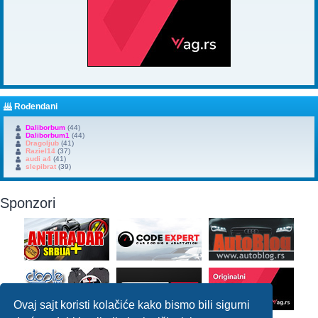
Rođendani
Daliborbum
(44)
Daliborbum1
(44)
Dragoljub
(41)
Raziel14
(37)
audi a4
(41)
slepibrat
(39)
Sponzori
Ovaj sajt koristi kolačiće kako bismo bili sigurni