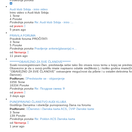
Poslednja poruka
Audi klub Srbija - intro video
Intro video o Audi klub Srbija
1
Teme
4
Poruke
Poslednja poruka
Re: Audi klub Srbija - intro …
P
od
jevrem
r
5 years ago
e
g
PRAVILA FORUMA
l
Pravilnik foruma PROČITATI
e
3
Teme
d
5
Poruke
p
Poslednja poruka
Pravljenje ankete(glasanja) n…
o
P
od
Nemanja
s
r
11 years ago
l
e
e
g
********OBAVEZNO ZA SVE ČLANOVE*******
d
l
Svaki novoregistrovani član, predstavlja sebe tako što otvara novu temu u kojoj se predstavi
n
e
Obavezno je da u svom profilu imate napisano odakle ste(Mesto:), i koliko godina imate(
j
d
"OBAVEZNO ZA SVE ČLANOVE" ostvarujete mogućnost da pišete i u ostalim delovima fo
e
p
članove).
p
o
Podforum:
Predstavite se - objasnjenje
o
s
3356
Teme
r
l
16334
Poruke
u
e
Poslednja poruka
Re: Поздрав свима 🤘
k
d
P
od
jevrem
e
n
r
3 days ago
j
e
e
g
PUNOPRAVNO ČLANSTVO AUDI KLUBA
p
l
Godišnja članarina i obeležje punopravnog člana na forumu
o
e
Podforumi:
Članstvo i članska karta ACS
,
VIP članske karte
r
d
3
Teme
u
p
139
Poruke
k
o
Poslednja poruka
Re: Poklon ACS članska karta
e
s
P
od
Nemanja
l
r
1 year ago
e
e
d
g