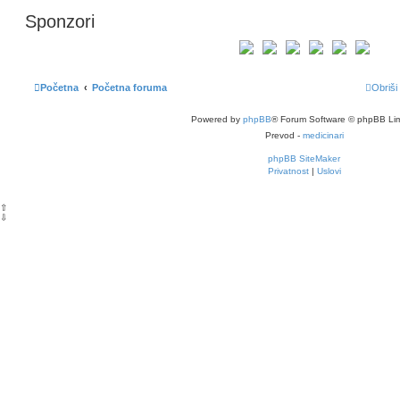
Sponzori
Početna
Početna foruma
Obriši
Powered by
phpBB
® Forum Software © phpBB Lim
Prevod -
medicinari
phpBB SiteMaker
Privatnost
|
Uslovi
⇧
⇩