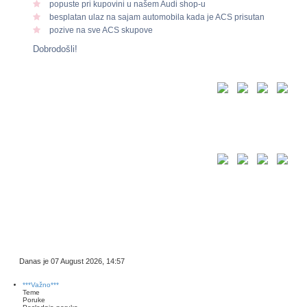
popuste pri kupovini u našem Audi shop-u
besplatan ulaz na sajam automobila kada je ACS prisutan
pozive na sve ACS skupove
Dobrodošli!
Danas je 07 August 2026, 14:57
***Važno***
Teme
Poruke