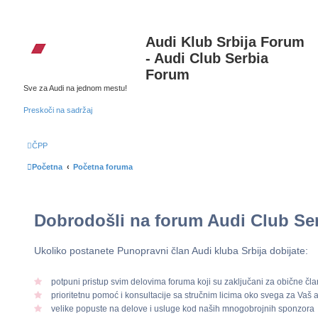
Audi Klub Srbija Forum
- Audi Club Serbia
Forum
Sve za Audi na jednom mestu!
Preskoči na sadržaj
ČPP
Početna
Početna foruma
Dobrodošli na forum
Audi Club Se
Ukoliko postanete Punopravni član Audi kluba Srbija dobijate:
potpuni pristup svim delovima foruma koji su zaključani za obične čl
prioritetnu pomoć i konsultacije sa stručnim licima oko svega za Vaš 
velike popuste na delove i usluge kod naših mnogobrojnih sponzora