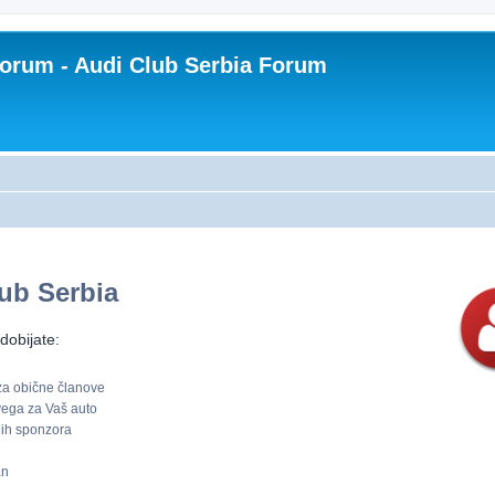
Forum - Audi Club Serbia Forum
ub Serbia
dobijate:
 za obične članove
svega za Vaš auto
nih sponzora
an