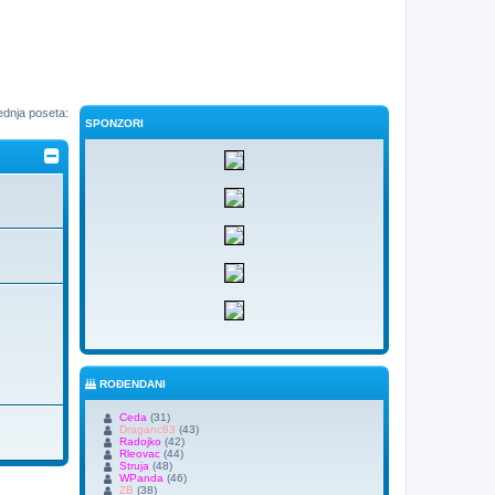
ednja poseta:
SPONZORI
ROĐENDANI
Ceda
(31)
Draganc83
(43)
Radojko
(42)
Rleovac
(44)
Struja
(48)
WPanda
(46)
ZB
(38)