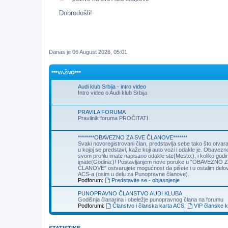
Dobrodošli!
Danas je 06 August 2026, 05:01
***VAŽNO***
Audi klub Srbija - intro video
Intro video o Audi klub Srbija
PRAVILA FORUMA
Pravilnik foruma PROČITATI
********OBAVEZNO ZA SVE ČLANOVE*******
Svaki novoregistrovani član, predstavlja sebe tako što otva
u kojoj se predstavi, kaže koji auto vozi i odakle je. Obavezn
svom profilu imate napisano odakle ste(Mesto:), i koliko godi
imate(Godina:)! Postavljanjem nove poruke u "OBAVEZNO 
ČLANOVE" ostvarujete mogućnost da pišete i u ostalim delo
ACS-a (osim u delu za Punopravne članove).
Podforum:
Predstavite se - objasnjenje
PUNOPRAVNO ČLANSTVO AUDI KLUBA
Godišnja članarina i obeležje punopravnog člana na forumu
Podforumi:
Članstvo i članska karta ACS
,
VIP članske k
STATISTIKE