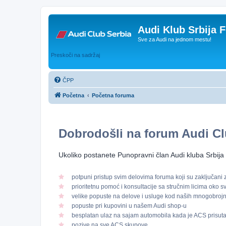
Audi Klub Srbija 
Sve za Audi na jednom mestu!
Preskoči na sadržaj
ČPP
Početna
Početna foruma
Dobrodošli na forum
Audi Cl
Ukoliko postanete Punopravni član Audi kluba Srbija 
potpuni pristup svim delovima foruma koji su zaključani
prioritetnu pomoć i konsultacije sa stručnim licima oko 
velike popuste na delove i usluge kod naših mnogobroj
popuste pri kupovini u našem Audi shop-u
besplatan ulaz na sajam automobila kada je ACS prisut
pozive na sve ACS skupove