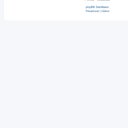
phpBB SiteMaker
Privatnost
|
Uslovi