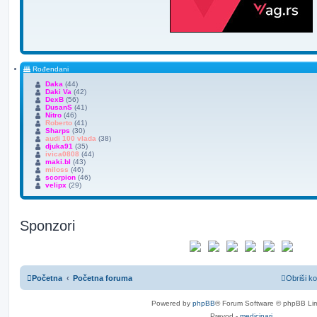
Rođendani
Daka
(44)
Daki Va
(42)
DexB
(56)
DusanS
(41)
Nitro
(46)
Roberto
(41)
Sharps
(30)
audi 100 vlada
(38)
djuka91
(35)
ivica0808
(44)
maki.bl
(43)
miloss
(46)
scorpion
(46)
velipx
(29)
Sponzori
Početna
Početna foruma
Obriši ko
Powered by
phpBB
® Forum Software © phpBB Lim
Prevod -
medicinari