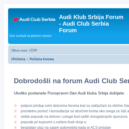
Audi Klub Srbija Forum
- Audi Club Serbia
Forum
Sve za Audi na jednom mestu!
Brze veze
ČPP
Početna
Početna foruma
Dobrodošli na forum
Audi Club Se
Ukoliko postanete Punopravni član Audi kluba Srbija dobijate:
potpuni pristup svim delovima foruma koji su zaključani za obične čl
prioritetnu pomoć i konsultacije sa stručnim licima oko svega za Vaš 
velike popuste na delove i usluge kod naših mnogobrojnih sponzora
popuste pri kupovini u našem Audi shop-u
besplatan ulaz na sajam automobila kada je ACS prisutan